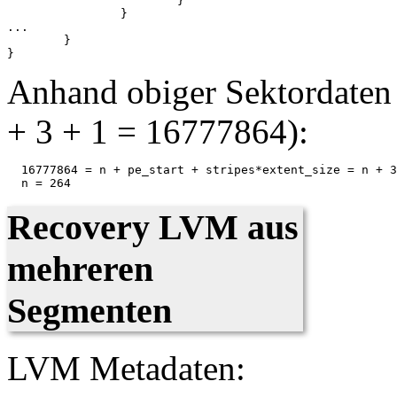
                        }

                }

...

        }

Anhand obiger Sektordaten 
+ 3 + 1 = 16777864):
  16777864 = n + pe_start + stripes*extent_size = n + 3
Recovery LVM aus
mehreren
Segmenten
LVM Metadaten: