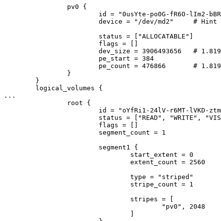
                pv0 {

                        id = "0usYte-po0G-fR6O-lIm2-bBR
                        device = "/dev/md2"     # Hint 
                        status = ["ALLOCATABLE"]

                        flags = []

                        dev_size = 3906493656   # 1.819
                        pe_start = 384

                        pe_count = 476866       # 1.819
                }

        }

        logical_volumes {

...

                root {

                        id = "oYfRi1-24lV-r6MT-lVKD-ztm
                        status = ["READ", "WRITE", "VIS
                        flags = []

                        segment_count = 1

                        segment1 {

                                start_extent = 0

                                extent_count = 2560    
                                type = "striped"

                                stripe_count = 1       
                                stripes = [

                                        "pv0", 2048

                                ]
