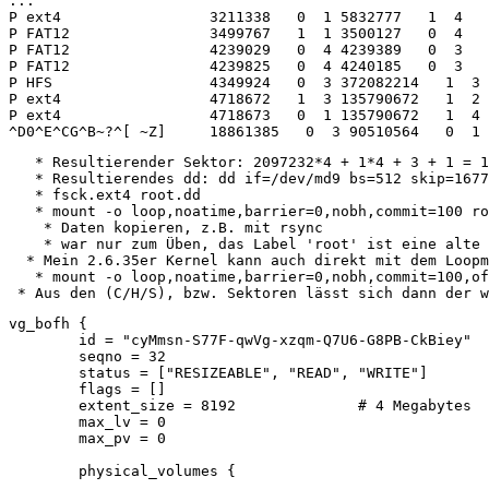
...

P ext4                 3211338   0  1 5832777   1  4   
P FAT12                3499767   1  1 3500127   0  4   
P FAT12                4239029   0  4 4239389   0  3   
P FAT12                4239825   0  4 4240185   0  3   
P HFS                  4349924   0  3 372082214   1  3 
P ext4                 4718672   1  3 135790672   1  2 
P ext4                 4718673   0  1 135790672   1  4 
   * Resultierender Sektor: 2097232*4 + 1*4 + 3 + 1 = 1
   * Resultierendes dd: dd if=/dev/md9 bs=512 skip=1677
   * fsck.ext4 root.dd

   * mount -o loop,noatime,barrier=0,nobh,commit=100 ro
    * Daten kopieren, z.B. mit rsync

    * war nur zum Üben, das Label 'root' ist eine alte 
  * Mein 2.6.35er Kernel kann auch direkt mit dem Loopm
   * mount -o loop,noatime,barrier=0,nobh,commit=100,of
vg_bofh {

        id = "cyMmsn-S77F-qwVg-xzqm-Q7U6-G8PB-CkBiey"

        seqno = 32

        status = ["RESIZEABLE", "READ", "WRITE"]

        flags = []

        extent_size = 8192              # 4 Megabytes

        max_lv = 0

        max_pv = 0

        physical_volumes {
