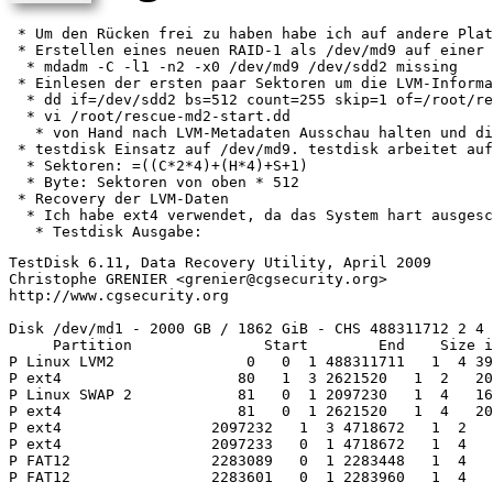
 * Um den Rücken frei zu haben habe ich auf andere Plat
 * Erstellen eines neuen RAID-1 als /dev/md9 auf einer 
  * mdadm -C -l1 -n2 -x0 /dev/md9 /dev/sdd2 missing

 * Einlesen der ersten paar Sektoren um die LVM-Informa
  * dd if=/dev/sdd2 bs=512 count=255 skip=1 of=/root/re
  * vi /root/rescue-md2-start.dd

   * von Hand nach LVM-Metadaten Ausschau halten und di
 * testdisk Einsatz auf /dev/md9. testdisk arbeitet auf
  * Sektoren: =((C*2*4)+(H*4)+S+1)

  * Byte: Sektoren von oben * 512

 * Recovery der LVM-Daten

  * Ich habe ext4 verwendet, da das System hart ausgesc
TestDisk 6.11, Data Recovery Utility, April 2009

Christophe GRENIER <grenier@cgsecurity.org>

http://www.cgsecurity.org

Disk /dev/md1 - 2000 GB / 1862 GiB - CHS 488311712 2 4

     Partition               Start        End    Size i
P Linux LVM2               0   0  1 488311711   1  4 39
P ext4                    80   1  3 2621520   1  2   20
P Linux SWAP 2            81   0  1 2097230   1  4   16
P ext4                    81   0  1 2621520   1  4   20
P ext4                 2097232   1  3 4718672   1  2   
P ext4                 2097233   0  1 4718672   1  4   
P FAT12                2283089   0  1 2283448   1  4   
P FAT12                2283601   0  1 2283960   1  4   