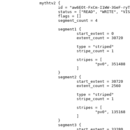
                mythtv2 {

                        id = "aw6EOt-FxCm-I1WW-3GeF-ryT
                        status = ["READ", "WRITE", "VIS
                        flags = []

                        segment_count = 4

                        segment1 {

                                start_extent = 0

                                extent_count = 30720   
                                type = "striped"

                                stripe_count = 1       
                                stripes = [

                                        "pv0", 351488

                                ]

                        }

                        segment2 {

                                start_extent = 30720

                                extent_count = 2560    
                                type = "striped"

                                stripe_count = 1       
                                stripes = [

                                        "pv0", 135168

                                ]

                        }

                        segment3 {

                                start_extent = 33280
