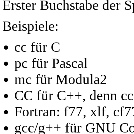
Erster Buchstabe der S
Beispiele:
cc für C
pc für Pascal
mc für Modula2
CC für C++, denn cc
Fortran: f77, xlf, cf7
gcc/g++ für GNU Co