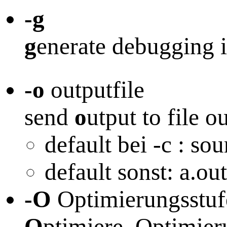
-g
g
enerate debugging 
-o
outputfile
send
o
utput to file o
default bei -c : sou
default sonst: a.out
-O
Optimierungsstuf
O
ptimiere. Optimieru