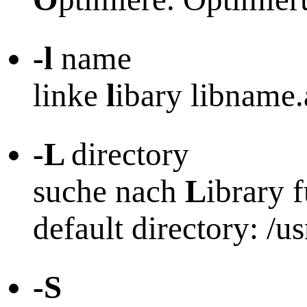
-l
name
linke
l
ibary libname.
-L
directory
suche nach
L
ibrary f
default directory: /us
-S