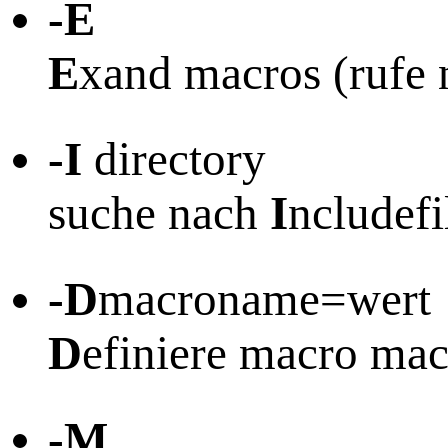
-E
E
xand macros (rufe 
-I
directory
suche nach
I
ncludefi
-D
macroname=wert
D
efiniere macro ma
-M