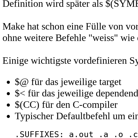
Definition wird später als $(SY
Make hat schon eine Fülle von vo
ohne weitere Befehle "weiss" wie e
Einige wichtigste vordefinieren S
$@ für das jeweilige target
$< für das jeweilige dependend
$(CC) für den C-compiler
Typischer Defaultbefehl um ein 
.SUFFIXES: a.out .a .o .c