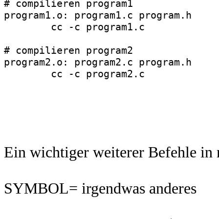
# compilieren program1

program1.o: program1.c program.h

	cc -c program1.c 

# compilieren program2

program2.o: program2.c program.h

Ein wichtiger weiterer Befehle in
SYMBOL= irgendwas anderes