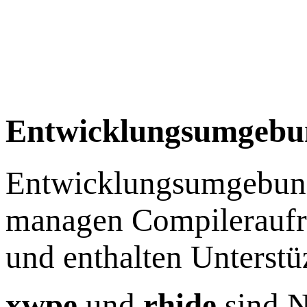
Entwicklungsumgebu
Entwicklungsumgebunge
managen Compileraufru
und enthalten Unterst
xwpe
und
rhide
sind 