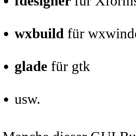
fdesigner
für Xform
wxbuild
für wxwin
glade
für gtk
usw.