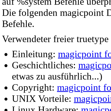
auf %system Befehle überpr
Die folgenden magicpoint D
Befehle.
Verwendeter freier truetype
Einleitung:
magicpoint f
Geschichtliches:
magicpo
etwas zu ausführlich...)
Copyright:
magicpoint f
UNIX Vorteile:
magicpoi
Linux Hardware:
magicpo