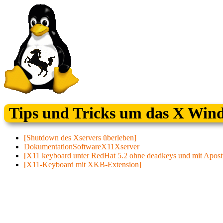
Tips und Tricks um das X Win
[Shutdown des Xservers überleben]
DokumentationSoftwareX11Xserver
[X11 keyboard unter RedHat 5.2 ohne deadkeys und mit Apost
[X11-Keyboard mit XKB-Extension]