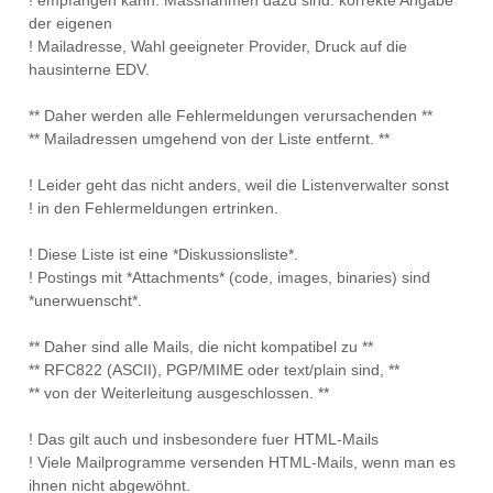
! empfangen kann. Massnahmen dazu sind: korrekte Angabe
der eigenen
! Mailadresse, Wahl geeigneter Provider, Druck auf die
hausinterne EDV.
** Daher werden alle Fehlermeldungen verursachenden **
** Mailadressen umgehend von der Liste entfernt. **
! Leider geht das nicht anders, weil die Listenverwalter sonst
! in den Fehlermeldungen ertrinken.
! Diese Liste ist eine *Diskussionsliste*.
! Postings mit *Attachments* (code, images, binaries) sind
*unerwuenscht*.
** Daher sind alle Mails, die nicht kompatibel zu **
** RFC822 (ASCII), PGP/MIME oder text/plain sind, **
** von der Weiterleitung ausgeschlossen. **
! Das gilt auch und insbesondere fuer HTML-Mails
! Viele Mailprogramme versenden HTML-Mails, wenn man es
ihnen nicht abgewöhnt.